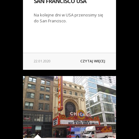
SAN FRANCISCO USA
Na kolejne dni w USA przenosimy się
do San Francisco.
22.01.2020
CZYTAJ WIĘCEJ