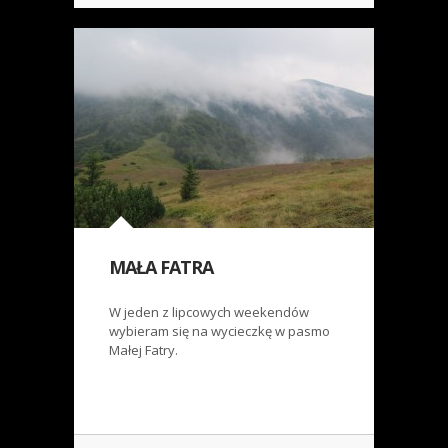
MAŁA FATRA
W jeden z lipcowych weekendów
wybieram się na wycieczkę w pasmo
Małej Fatry.