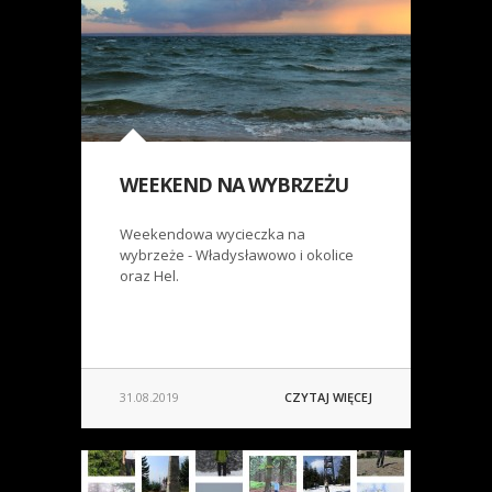
WEEKEND NA WYBRZEŻU
Weekendowa wycieczka na
wybrzeże - Władysławowo i okolice
oraz Hel.
31.08.2019
CZYTAJ WIĘCEJ