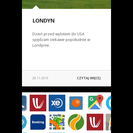
LONDYN
Dzień przed wylotem do USA
spędzam ciekawe popołudnie w
Londynie.
28.11.2019
CZYTAJ WIĘCEJ