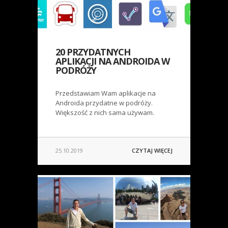
20 PRZYDATNYCH
APLIKACJI NA ANDROIDA W
PODRÓŻY
Przedstawiam Wam aplikacje na
Androida przydatne w podróży.
Większość z nich sama używam.
25.10.2019
CZYTAJ WIĘCEJ