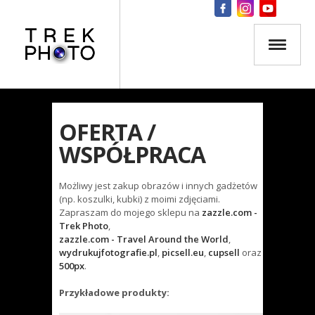
OFERTA /
WSPÓŁPRACA
Możliwy jest zakup obrazów i innych gadżetów
(np. koszulki, kubki) z moimi zdjęciami.
Zapraszam do mojego sklepu na
zazzle.com -
Trek Photo
,
zazzle.com - Travel Around the World
,
wydrukujfotografie.pl
,
picsell.eu
,
cupsell
oraz
500px
.
Przykładowe produkty: