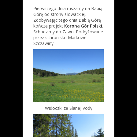
Pierwszego dnia ruszamy na Babią
Górę od strony słowackiej.
Zdobywając tego dnia Babią Górę
kończę projekt
Korona Gór Polski
.
Schodzimy do Zawoi Podryżowane
przez schronisko Markowe
Szczawiny.
Widoczki ze Slanej Vody