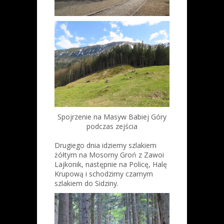
Spojrzenie na Masyw Babiej Góry
podczas zejścia
Drugiego dnia idziemy szlakiem
żółtym na Mosorny Groń z Zawoi
Lajkonik, następnie na Policę, Halę
Krupową i schodzimy czarnym
szlakiem do Sidziny.