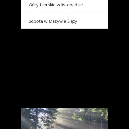
Góry Izerskie w listopadzie
Sobota w Masywie Ślęży