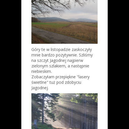
Góry te w listopadzie zaskoczyły
mnie bardzo pozytywnie. Szliśmy
na szczyt Jagodnej najpierw
zielonym szlakiem, a następnie
niebieskim.
Zobaczyłam przepiękne "lasery
świetlne" tuż pod zdobyciu
Jagodnej.