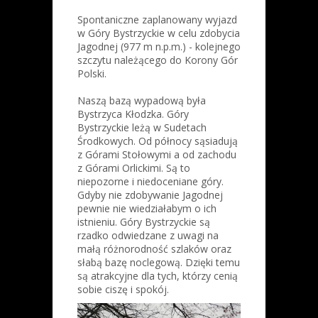
Spontaniczne zaplanowany wyjazd
w Góry Bystrzyckie w celu zdobycia
Jagodnej (977 m n.p.m.) - kolejnego
szczytu należącego do Korony Gór
Polski.
Naszą bazą wypadową była
Bystrzyca Kłodzka. Góry
Bystrzyckie leżą w Sudetach
Środkowych. Od północy sąsiadują
z Górami Stołowymi a od zachodu
z Górami Orlickimi. Są to
niepozorne i niedoceniane góry.
Gdyby nie zdobywanie Jagodnej
pewnie nie wiedziałabym o ich
istnieniu. Góry Bystrzyckie są
rzadko odwiedzane z uwagi na
małą różnorodność szlaków oraz
słabą bazę noclegową. Dzięki temu
są atrakcyjne dla tych, którzy cenią
sobie ciszę i spokój.