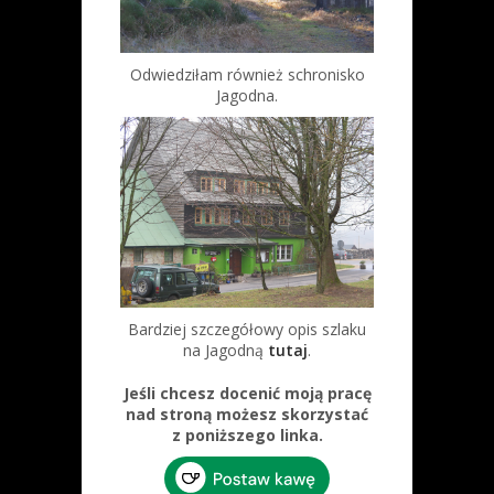
Odwiedziłam również schronisko
Jagodna.
Bardziej szczegółowy opis szlaku
na Jagodną
tutaj
.
Jeśli chcesz docenić moją pracę
nad stroną możesz skorzystać
z poniższego linka.