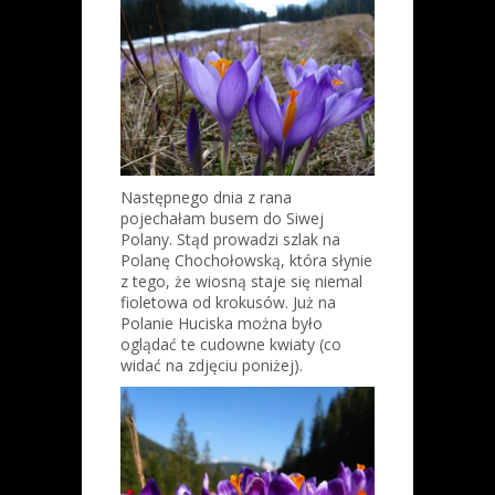
Następnego dnia z rana
pojechałam busem do Siwej
Polany. Stąd prowadzi szlak na
Polanę Chochołowską, która słynie
z tego, że wiosną staje się niemal
fioletowa od krokusów. Już na
Polanie Huciska można było
oglądać te cudowne kwiaty (co
widać na zdjęciu poniżej).