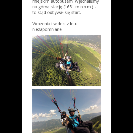
miejskim autobusem. Wjechaliśmy
na górną stację (1651 m n.p.m.) -
to stąd odbywał się start.
Wrażenia i widoki z lotu
niezapomniane.