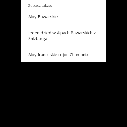
Zobacz także:
Alpy Bawarskie
Jeden dzień w Alpach Bawarskich z
Salzburga
Alpy francuskie rejon Chamonix