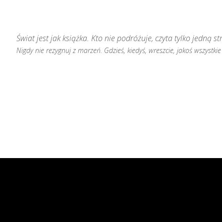
Świat jest jak książka. Kto nie podróżuje, czyta tylko jedną st
Nigdy nie rezygnuj z marzeń. Gdzieś, kiedyś, wreszcie, jakoś wszystkie 