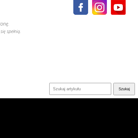
ronę.
się spełnią.