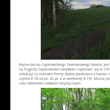
Wycieczka do Ciężkowickiego Skamieniałego Miasta. Jest
na Pogórzu Ciężkowickim niedaleko Ciężkowic. Już w 193
zobaczyć tu rozmaite formy skalne piaskowca o bardzo ci
czynna 8-18 od pn. do pt. a w weekendy 8-19). Można jed
czas niebieskim szlakiem turystycznym.