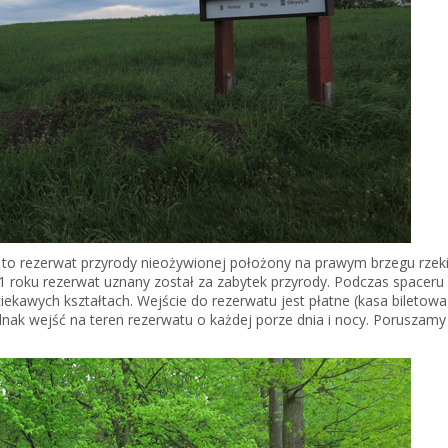
 to rezerwat przyrody nieożywionej położony na prawym brzegu rzeki
1 roku rezerwat uznany został za zabytek przyrody. Podczas spacer
ekawych kształtach. Wejście do rezerwatu jest płatne (kasa biletowa
nak wejść na teren rezerwatu o każdej porze dnia i nocy. Poruszamy 