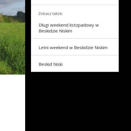
Zobacz także:
Długi weekend listopadowy w
Beskidzie Niskim
Letni weekend w Beskidzie Niskim
Beskid Niski