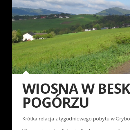
WIOSNA W BESKI
POGÓRZU
Krótka relacja z tygodniowego pobytu w Grybo