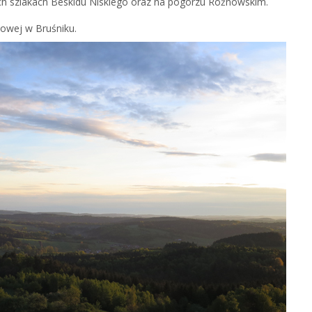
h szlakach Beskidu Niskiego oraz na pogórzu Rożnowskim.
owej w Bruśniku.