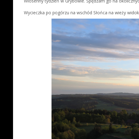
Wiosenny tydzień w Grybowie. Spędzam go na okolicznyc
Wycieczka po pogórzu na wschód Słońca na wieży widok