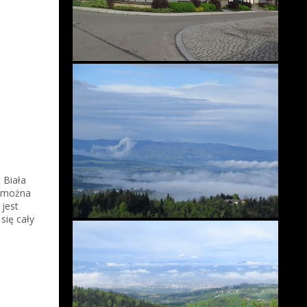
 Biała
u można
 jest
się cały