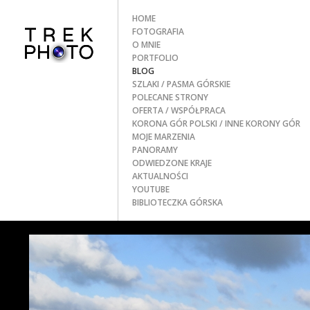
HOME
FOTOGRAFIA
O MNIE
PORTFOLIO
BLOG
SZLAKI
/ PASMA GÓRSKIE
POLECANE STRONY
OFERTA / WSPÓŁPRACA
KORONA GÓR POLSKI
/ INNE KORONY GÓR
MOJE MARZENIA
PANORAMY
ODWIEDZONE KRAJE
AKTUALNOŚCI
YOUTUBE
BIBLIOTECZKA GÓRSKA