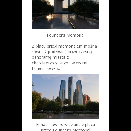
Founder’s Memorial
Z placu przed memorialem można
również podziwiać nowoczesną
panoramę miasta z
charakterystycznymi wieżami
Etihad Towers.
Etihad Towers widziane z placu
przed Founder’s Memorial