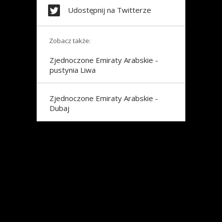
Udostępnij na Twitterze
Zobacz także:
Zjednoczone Emiraty Arabskie -
pustynia Liwa
Zjednoczone Emiraty Arabskie -
Dubaj