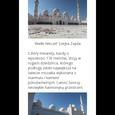
Wielki Meczet Szejka Zajida
Cztery minarety, każdy o
wysokości 170 metrów, stoją w
rogach dziedzińca, którego
podłogę zdobi największa na
świecie mozaika wykonana z
marmuru i kamieni
półszlachetnych. Całość tworzy
niezwykle harmonijną przestrzeń.