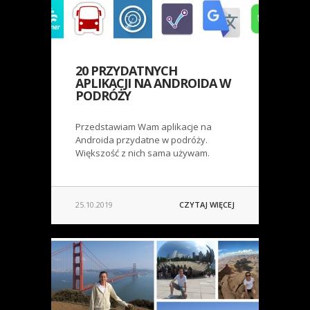
20 PRZYDATNYCH
APLIKACJI NA ANDROIDA W
PODRÓŻY
Przedstawiam Wam aplikacje na
Androida przydatne w podróży.
Większość z nich sama używam.
25.10.2019
CZYTAJ WIĘCEJ