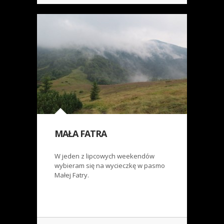
MAŁA FATRA
W jeden z lipcowych weekendów
wybieram się na wycieczkę w pasmo
Małej Fatry.