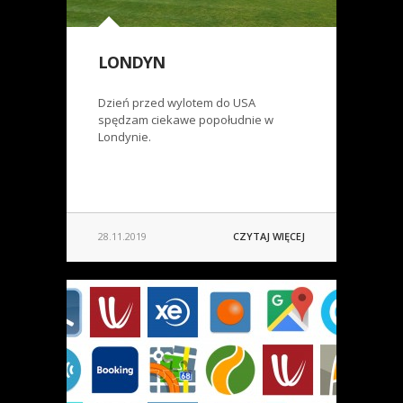
LONDYN
Dzień przed wylotem do USA
spędzam ciekawe popołudnie w
Londynie.
28.11.2019
CZYTAJ WIĘCEJ