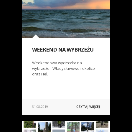
WEEKEND NA WYBRZEŻU
Weekendowa wycieczka na
wybrzeże - Władysławowo i okolice
oraz Hel.
31.08.2019
CZYTAJ WIĘCEJ