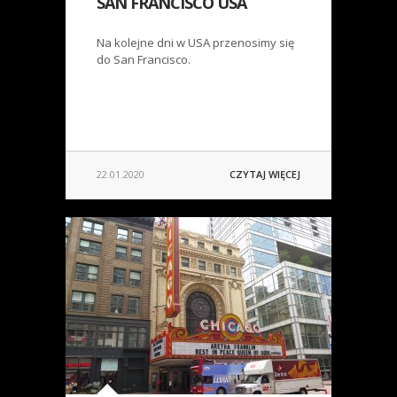
SAN FRANCISCO USA
Na kolejne dni w USA przenosimy się
do San Francisco.
22.01.2020
CZYTAJ WIĘCEJ