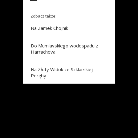
Zobacz także:
Na Zamek Chojnik
Do Mumlavskiego wodospadu z
Harrachova
Na Złoty Widok ze Szklarskiej
Poręby