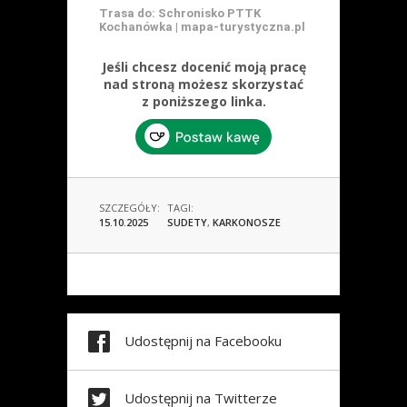
Trasa do: Schronisko PTTK
Kochanówka | mapa-turystyczna.pl
Jeśli chcesz docenić moją pracę
nad stroną możesz skorzystać
z poniższego linka.
SZCZEGÓŁY:
TAGI:
15.10.2025
SUDETY
,
KARKONOSZE
Udostępnij na Facebooku
Udostępnij na Twitterze