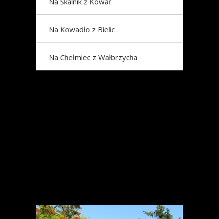
Na Skalnik z Kowar
Na Kowadło z Bielic
Na Chełmiec z Wałbrzycha