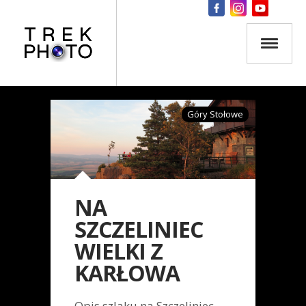
Góry Stołowe
NA
SZCZELINIEC
WIELKI Z
KARŁOWA
Opis szlaku na Szczeliniec