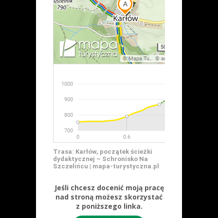
Trasa: Karłów, początek ścieżki
dydaktycznej – Schronisko Na
Szczelińcu | mapa-turystyczna.pl
Jeśli chcesz docenić moją pracę
nad stroną możesz skorzystać
z poniższego linka.