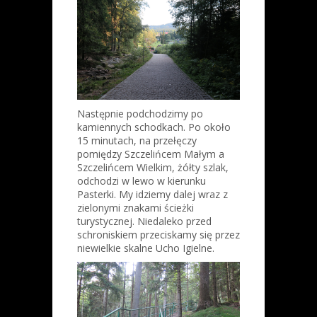
Następnie podchodzimy po
kamiennych schodkach. Po około
15 minutach, na przełęczy
pomiędzy Szczelińcem Małym a
Szczelińcem Wielkim, żółty szlak,
odchodzi w lewo w kierunku
Pasterki. My idziemy dalej wraz z
zielonymi znakami ścieżki
turystycznej. Niedaleko przed
schroniskiem przeciskamy się przez
niewielkie skalne Ucho Igielne.