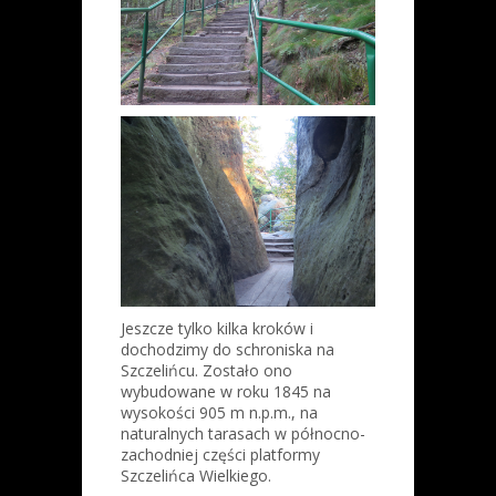
Jeszcze tylko kilka kroków i
dochodzimy do schroniska na
Szczelińcu. Zostało ono
wybudowane w roku 1845 na
wysokości 905 m n.p.m., na
naturalnych tarasach w północno-
zachodniej części platformy
Szczelińca Wielkiego.