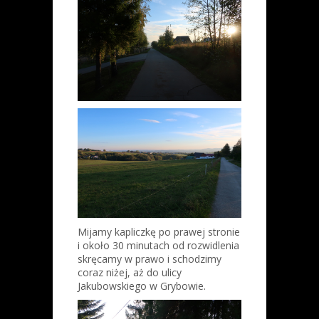
Mijamy kapliczkę po prawej stronie
i około 30 minutach od rozwidlenia
skręcamy w prawo i schodzimy
coraz niżej, aż do ulicy
Jakubowskiego w Grybowie.