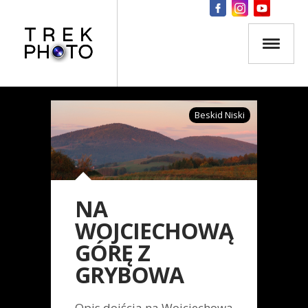
Beskid Niski
NA
WOJCIECHOWĄ
GÓRĘ Z
GRYBOWA
Opis dojścia na Wojciechową