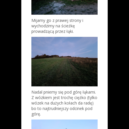
Mijamy go z prawej strony i
wychodzimy na ścieżkę
prowadzącą przez łąki.
Nadal pniemy się pod górę łąkami.
Z wózkiem jest trochę ciężko (tylko
wózek na dużych kołach da radę)
bo to najtrudniejszy odcinek pod
górę.