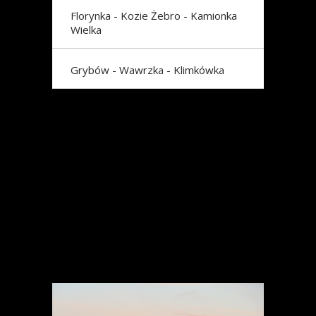
Florynka - Kozie Żebro - Kamionka
Wielka
Grybów - Wawrzka - Klimkówka