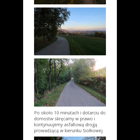
Po około 10 minutach i dotarciu do
domostw skręcamy w prawo i
kontynuujemy asfaltową drogą
prowadzącą w kierunku Siołkowej.