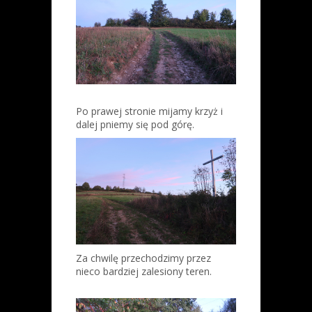
Po prawej stronie mijamy krzyż i
dalej pniemy się pod górę.
Za chwilę przechodzimy przez
nieco bardziej zalesiony teren.