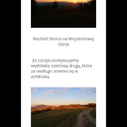
Wschód Słońca na Wojciechowej
Górze
Ze szczytu kontynuujemy
wędrówkę szutrową drogą, która
za niedługo zmienia się w
asfaltową.