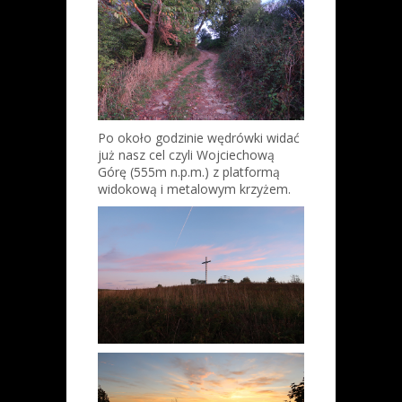
Po około godzinie wędrówki widać
już nasz cel czyli Wojciechową
Górę (555m n.p.m.) z platformą
widokową i metalowym krzyżem.