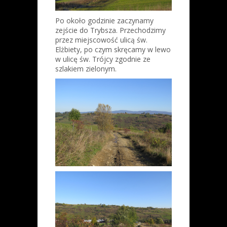
Po około godzinie zaczynamy
zejście do Trybsza. Przechodzimy
przez miejscowość ulicą św.
Elżbiety, po czym skręcamy w lewo
w ulicę św. Trójcy zgodnie ze
szlakiem zielonym.