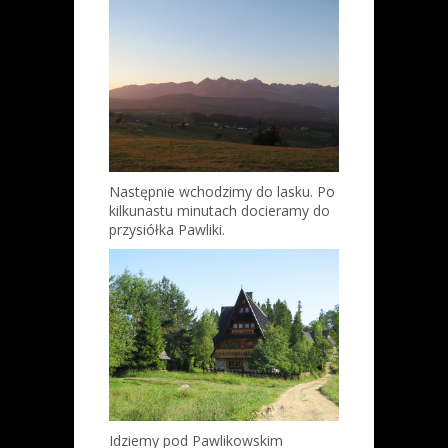
Następnie wchodzimy do lasku. Po
kilkunastu minutach docieramy do
przysiółka Pawliki.
Idziemy pod Pawlikowskim