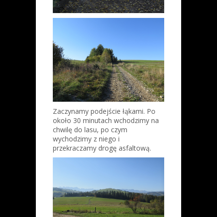
Zaczynamy podejście łąkami. Po
około 30 minutach wchodzimy na
chwilę do lasu, po czym
wychodzimy z niego i
przekraczamy drogę asfaltową.