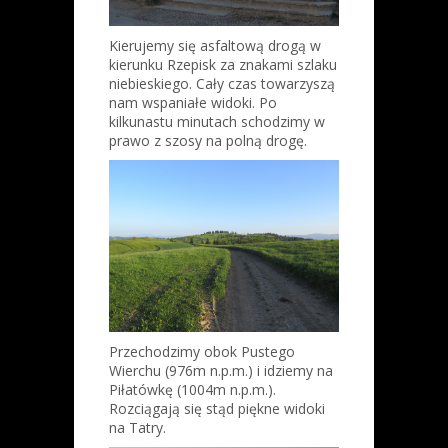
Kierujemy się asfaltową drogą w
kierunku Rzepisk za znakami szlaku
niebieskiego. Cały czas towarzyszą
nam wspaniałe widoki. Po
kilkunastu minutach schodzimy w
prawo z szosy na polną drogę.
Przechodzimy obok Pustego
Wierchu (976m n.p.m.) i idziemy na
Piłatówkę (1004m n.p.m.).
Rozciągają się stąd piękne widoki
na Tatry.