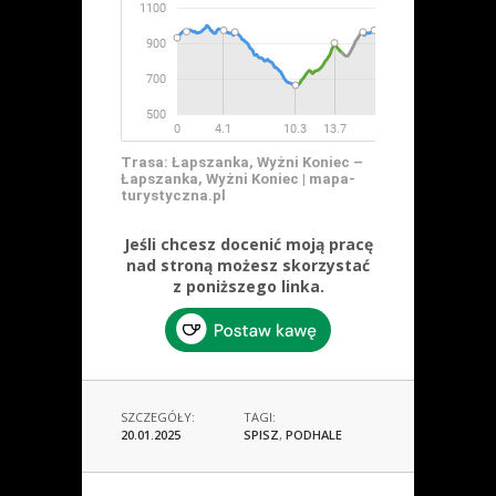
Trasa: Łapszanka, Wyżni Koniec –
Łapszanka, Wyżni Koniec | mapa-
turystyczna.pl
Jeśli chcesz docenić moją pracę
nad stroną możesz skorzystać
z poniższego linka.
SZCZEGÓŁY:
TAGI:
20.01.2025
SPISZ
,
PODHALE