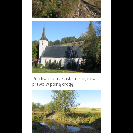
Po chwili szlak z asfaltu skręca w
prawo w polną drogę.