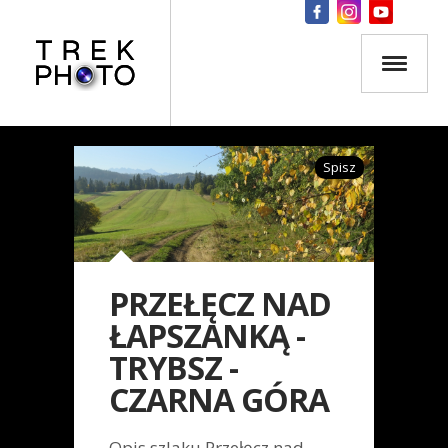
Spisz
PRZEŁĘCZ NAD
ŁAPSZANKĄ -
TRYBSZ -
CZARNA GÓRA
Opis szlaku Przełęcz nad