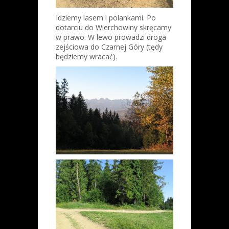
Idziemy lasem i polankami. Po
dotarciu do Wierchowiny skręcamy
w prawo. W lewo prowadzi droga
zejściowa do Czarnej Góry (tędy
będziemy wracać).