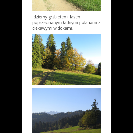
Idziemy grzbietem, lasem
poprzecinanym ładnymi polanami z
ciekawymi widokami.