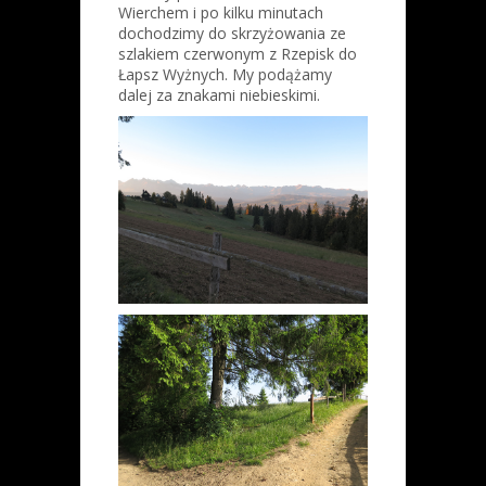
Wierchem i po kilku minutach
dochodzimy do skrzyżowania ze
szlakiem czerwonym z Rzepisk do
Łapsz Wyżnych. My podążamy
dalej za znakami niebieskimi.