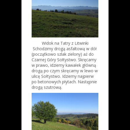
Widok na Tatry z Litwinki
Schodzimy drogą asfaltową w dół
(początkowo szlak zielony) aż do
Czarnej Góry Sołtystwo. Skręcamy
w prawo, idziemy kawałek główną
drogą po czym skręcamy w lewo w
ulicę Sołtystwo. Idziemy najpierw
po betonowych płytach. Następnie
drogą szutrową.