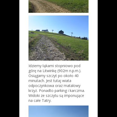
Idziemy łąkami stopniowo pod
górę na Litwinkę (902m n.p.m.).
Osiągamy szczyt po około 40
minutach. Jest tutaj wiata
odpoczynkowa oraz matalowy
krzyż. Ponadto parking i karczma.
Widoki ze szczytu są imponujące
na całe Tatry.