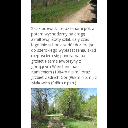
Szlak prowadzi teraz łanami pól, a
potem wychodzimy na drogę
asfaltową. Żółty szlak cały czas
łagodnie schodzi w dół docierając
do szerokiego wypłaszczenia, skąd
rozpościera się panorama na
grzbiet Pasma Jaworzyny z
górującym Wierchem nad
Kamieniem (1084m n.p.m.) oraz
grzbiet Zadnich Gór (968m n.p.m.) z
Makowicą (948m n.p.m.).