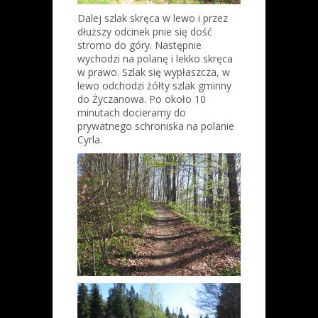
Dalej szlak skręca w lewo i przez
dłuższy odcinek pnie się dość
stromo do góry. Następnie
wychodzi na polanę i lekko skręca
w prawo. Szlak się wypłaszcza, w
lewo odchodzi żółty szlak gminny
do Życzanowa. Po około 10
minutach docieramy do
prywatnego schroniska na polanie
Cyrla.