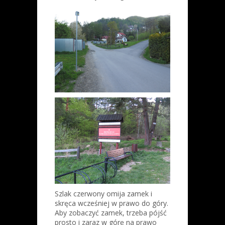
Szlak czerwony omija zamek i
skręca wcześniej w prawo do góry.
Aby zobaczyć zamek, trzeba pójść
prosto i zaraz w górę na prawo