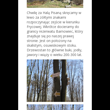
Chwilę za Halą Pisaną skręcamy w
lewo za żółtymi znakami
rozpoczynając zejście w kierunku
Frycowej. Wkrótce docieramy do
granicy rezerwatu Barnowiec, który
znajduje się po naszej prawej
stronie. Jest on położony na
skalistym, osuwiskowym stoku.
Drzewostan to głównie buki, jodły,
jawory i wiązy o wieku 200-300 lat.