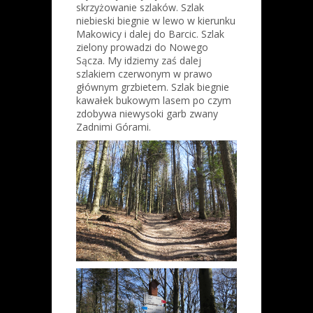
skrzyżowanie szlaków. Szlak
niebieski biegnie w lewo w kierunku
Makowicy i dalej do Barcic. Szlak
zielony prowadzi do Nowego
Sącza. My idziemy zaś dalej
szlakiem czerwonym w prawo
głównym grzbietem. Szlak biegnie
kawałek bukowym lasem po czym
zdobywa niewysoki garb zwany
Zadnimi Górami.