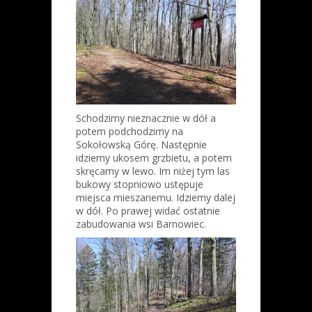
Schodzimy nieznacznie w dół a
potem podchodzimy na
Sokołowską Górę. Następnie
idziemy ukosem grzbietu, a potem
skręcamy w lewo. Im niżej tym las
bukowy stopniowo ustępuje
miejsca mieszanemu. Idziemy dalej
w dół. Po prawej widać ostatnie
zabudowania wsi Barnowiec.