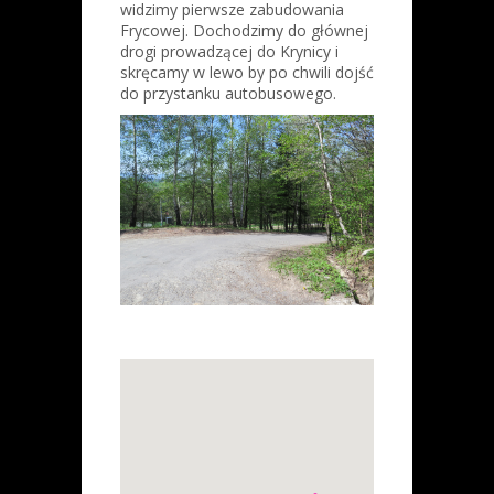
widzimy pierwsze zabudowania
Frycowej. Dochodzimy do głównej
drogi prowadzącej do Krynicy i
skręcamy w lewo by po chwili dojść
do przystanku autobusowego.