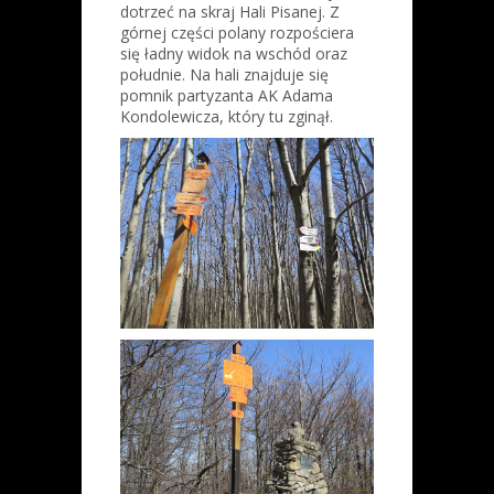
dotrzeć na skraj Hali Pisanej. Z
górnej części polany rozpościera
się ładny widok na wschód oraz
południe. Na hali znajduje się
pomnik partyzanta AK Adama
Kondolewicza, który tu zginął.