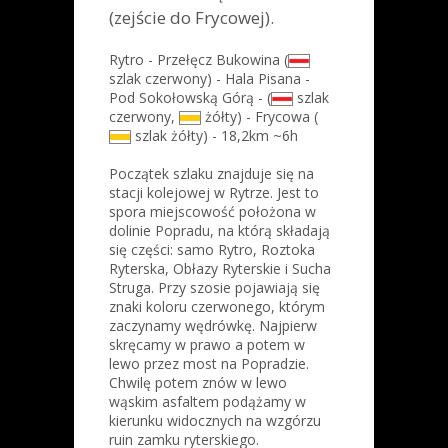
(zejście do Frycowej).
Rytro - Przełęcz Bukowina (
szlak czerwony) - Hala Pisana -
Pod Sokołowską Górą - (
szlak
czerwony,
żółty) - Frycowa (
szlak żółty) - 18,2km ~6h
Początek szlaku znajduje się na
stacji kolejowej w Rytrze. Jest to
spora miejscowość położona w
dolinie Popradu, na którą składają
się części: samo Rytro, Roztoka
Ryterska, Obłazy Ryterskie i Sucha
Struga. Przy szosie pojawiają się
znaki koloru czerwonego, którym
zaczynamy wędrówkę. Najpierw
skręcamy w prawo a potem w
lewo przez most na Popradzie.
Chwilę potem znów w lewo
wąskim asfaltem podążamy w
kierunku widocznych na wzgórzu
ruin zamku ryterskiego.