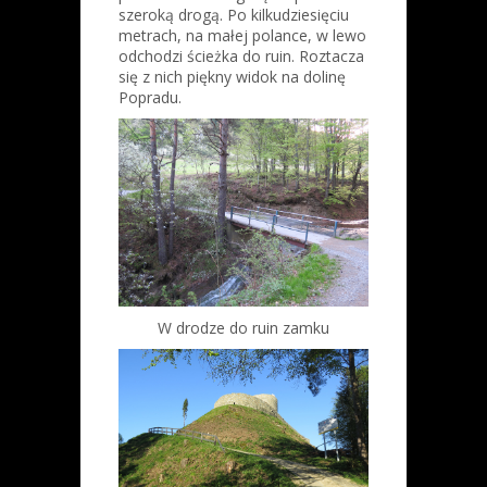
szeroką drogą. Po kilkudziesięciu
metrach, na małej polance, w lewo
odchodzi ścieżka do ruin. Roztacza
się z nich piękny widok na dolinę
Popradu.
W drodze do ruin zamku