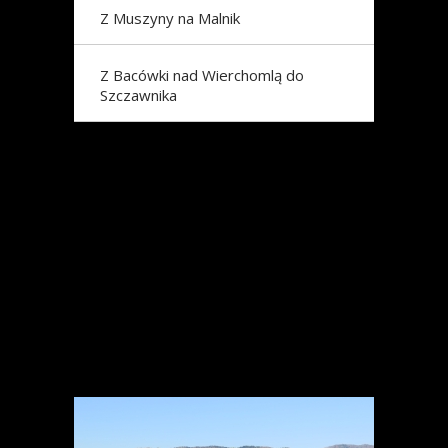
Z Muszyny na Malnik
Z Bacówki nad Wierchomlą do
Szczawnika