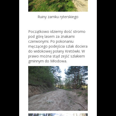
Ruiny zamku ryterskiego
Początkowo idziemy dość stromo
pod górę lasem za znakami
czerwonymi. Po pokonaniu
męczącego podejścia szlak dociera
do widokowej polany Kretówki. W
prawo można stąd zejść szlakiem
gminnym do Młodowa.