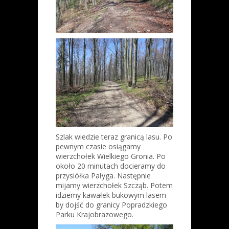
Szlak wiedzie teraz granicą lasu. Po
pewnym czasie osiągamy
wierzchołek Wielkiego Gronia. Po
około 20 minutach docieramy do
przysiółka Pałyga. Następnie
mijamy wierzchołek Szcząb. Potem
idziemy kawałek bukowym lasem
by dojść do granicy Popradzkiego
Parku Krajobrazowego.