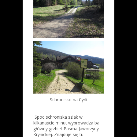
Schronisko na Cyrli
Spod schroniska szlak w
kilkanaście minut wyprowadza ba
główny grzbiet Pasma Jaworzyny
Krynickiej. Znajduje się tu