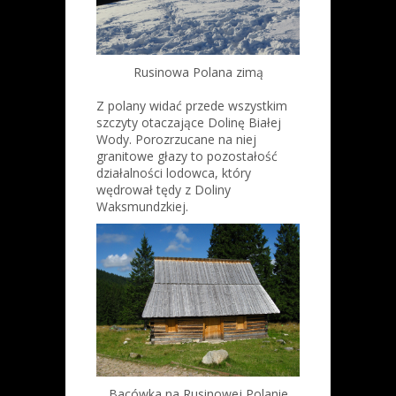
Rusinowa Polana zimą
Z polany widać przede wszystkim
szczyty otaczające Dolinę Białej
Wody. Porozrzucane na niej
granitowe głazy to pozostałość
działalności lodowca, który
wędrował tędy z Doliny
Waksmundzkiej.
Bacówka na Rusinowej Polanie