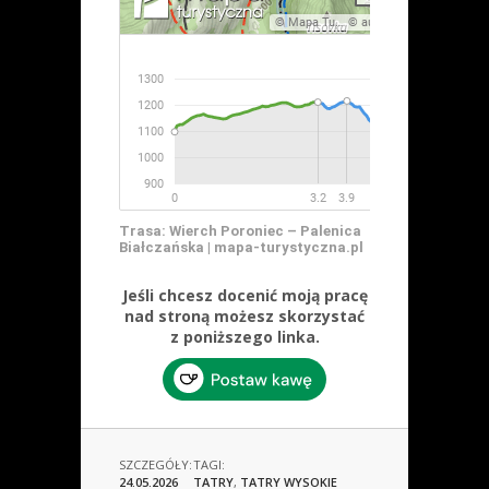
Trasa: Wierch Poroniec – Palenica
Białczańska | mapa-turystyczna.pl
Jeśli chcesz docenić moją pracę
nad stroną możesz skorzystać
z poniższego linka.
SZCZEGÓŁY:
TAGI:
24.05.2026
TATRY
,
TATRY WYSOKIE