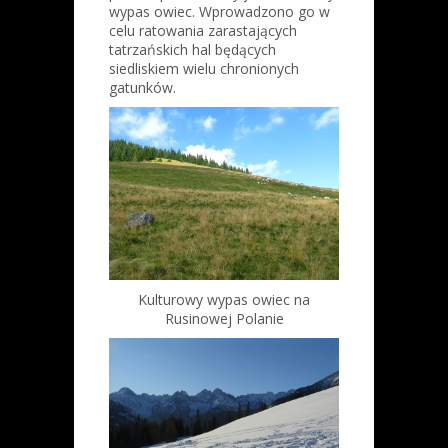
wypas owiec. Wprowadzono go w
celu ratowania zarastających
tatrzańskich hal będących
siedliskiem wielu chronionych
gatunków.
Kulturowy wypas owiec na
Rusinowej Polanie