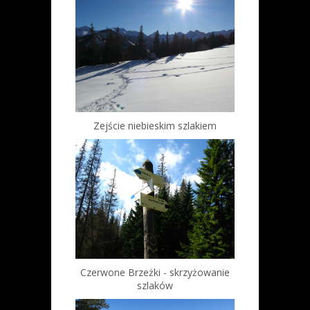
Zejście niebieskim szlakiem
Czerwone Brzeżki - skrzyżowanie
szlaków