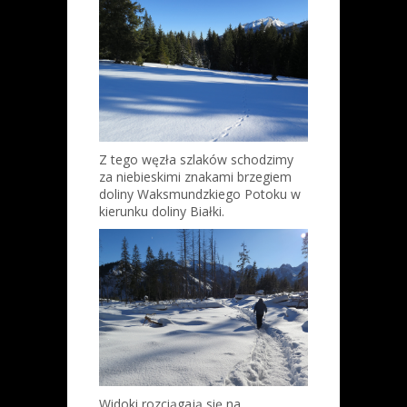
Z tego węzła szlaków schodzimy
za niebieskimi znakami brzegiem
doliny Waksmundzkiego Potoku w
kierunku doliny Białki.
Widoki rozciągają się na