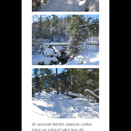
W sezonie letnim zawsze czeka
tutaj na odjazd jakiś bus do