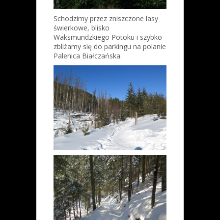
Schodzimy przez zniszczone lasy
świerkowe, blisko
Waksmundzkiego Potoku i szybko
zbliżamy się do parkingu na polanie
Palenica Białczańska.