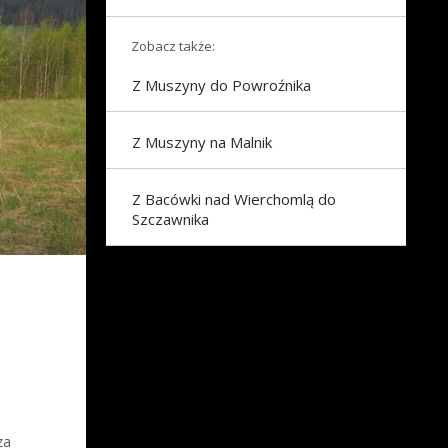
Zobacz także:
Z Muszyny do Powroźnika
Z Muszyny na Malnik
Z Bacówki nad Wierchomlą do
Szczawnika
za