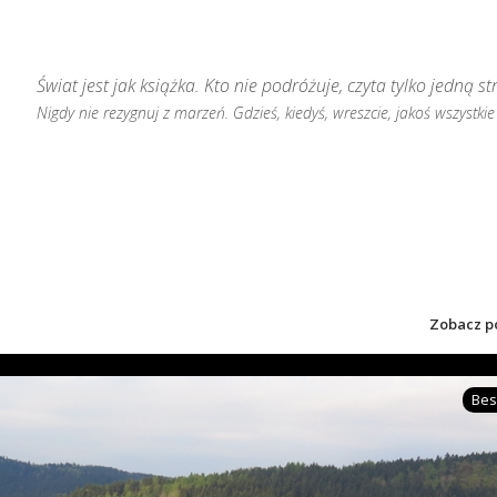
Świat jest jak książka. Kto nie podróżuje, czyta tylko jedną st
Nigdy nie rezygnuj z marzeń. Gdzieś, kiedyś, wreszcie, jakoś wszystkie 
Zobacz p
Bes