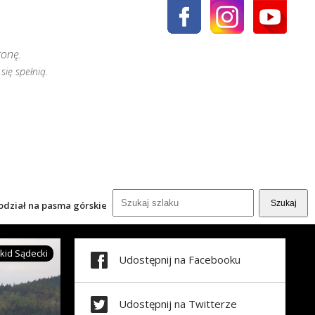
ronę.
się spełnią.
odział na pasma górskie
kid Sądecki
Udostępnij na Facebooku
Udostępnij na Twitterze