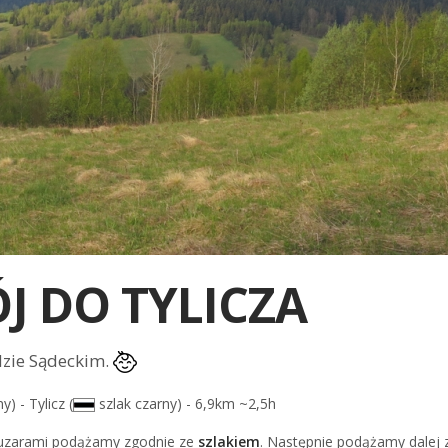
J DO TYLICZA
idzie Sądeckim.
) - Tylicz (
szlak czarny) - 6,9km ~2,5h
Huzarami podążamy zgodnie ze
szlakiem
. Następnie podążamy dalej 