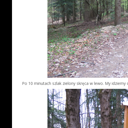
Po 10 minutach szlak zielony skręca w lewo. My idziemy 