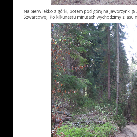
Najpierw lekko z górki, potem pod górę na Jaworzynki (
Szwarcowej. Po kilkunastu minutach wychodzimy z lasu n