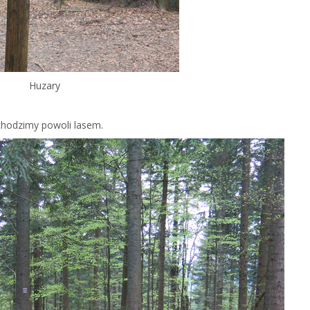
Huzary
Schodzimy powoli lasem.