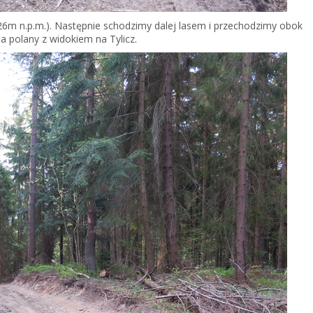
826m n.p.m.). Następnie schodzimy dalej lasem i przechodzimy obok
a polany z widokiem na Tylicz.