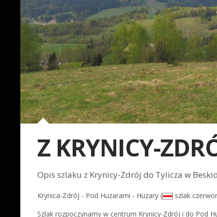
Z KRYNICY-ZDRÓ
Opis szlaku z Krynicy-Zdrój do Tylicza w Besk
Krynica-Zdrój - Pod Huzarami - Huzary (
szlak czerwony
Szlak rozpoczynamy w centrum Krynicy-Zdrój i do Pod 