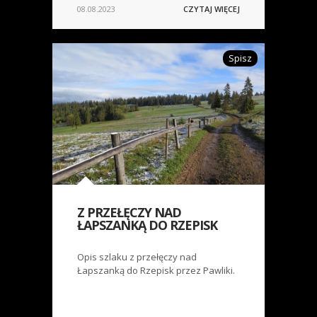
08.08.2023
CZYTAJ WIĘCEJ
Spisz
Z PRZEŁĘCZY NAD
ŁAPSZANKĄ DO RZEPISK
Opis szlaku z przełęczy nad
Łapszanką do Rzepisk przez Pawliki.