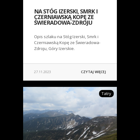
NA STÓG IZERSKI, SMRK I
CZERNIAWSKĄ KOPĘ ZE
ŚWIERADOWA-ZDROJU
Opis szlaku na Stóg Izerski, Smrk i
Czerniawską Kopę ze Świeradowa-
Zdroju, Góry Izerskie.
27.11.2023
CZYTAJ WIĘCEJ
Tatry