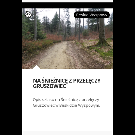
Beskid Wyspowy
NA ŚNIEŻNICĘ Z PRZEŁĘCZY
GRUSZOWIEC
Opis szlaku na Śnieżnicę z przełęczy
Gruszowiec w Beskidzie Wyspowym.