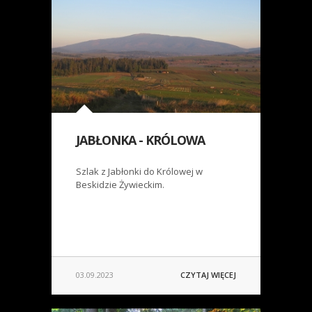
JABŁONKA - KRÓLOWA
Szlak z Jabłonki do Królowej w
Beskidzie Żywieckim.
03.09.2023
CZYTAJ WIĘCEJ