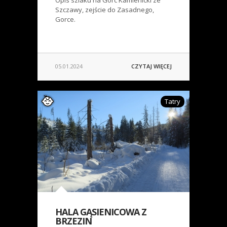
Opis szlaku na Gorc Kamienicki ze
Szczawy, zejście do Zasadnego,
Gorce.
05.01.2024
CZYTAJ WIĘCEJ
Tatry
HALA GĄSIENICOWA Z
BRZEZIN