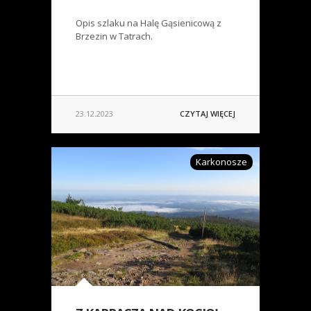
Opis szlaku na Halę Gąsienicową z
Brzezin w Tatrach.
23.12.2023
CZYTAJ WIĘCEJ
Karkonosze