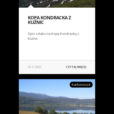
KOPA KONDRACKA Z
KUŹNIC
Opis szlaku na Kopę Kondracką z
Kuźnic.
16.11.2023
CZYTAJ WIĘCEJ
Karkonosze