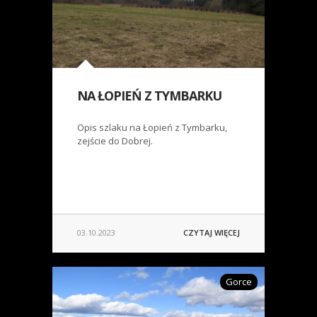
NA ŁOPIEŃ Z TYMBARKU
Opis szlaku na Łopień z Tymbarku,
zejście do Dobrej.
03.10.2023
CZYTAJ WIĘCEJ
Gorce