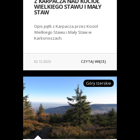
Z KARPACZA NAD KOCIOŁ
WIELKIEGO STAWU I MAŁY
STAW
Opis pętli z Karpacza przez Kocioł
Wielkiego Stawu i Mały Staw w
Karkonoszach.
02.12.2023
CZYTAJ WIĘCEJ
Góry Izerskie