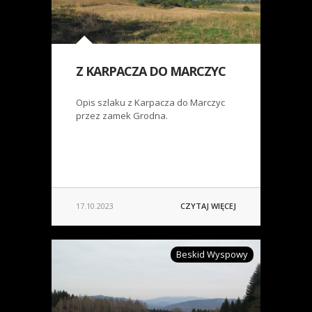
Z KARPACZA DO MARCZYC
Opis szlaku z Karpacza do Marczyc
przez zamek Grodna.
17.10.2023
CZYTAJ WIĘCEJ
Beskid Wyspowy