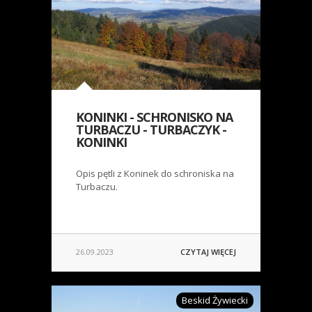
KONINKI - SCHRONISKO NA
TURBACZU - TURBACZYK -
KONINKI
Opis pętli z Koninek do schroniska na
Turbaczu.
26.09.2023
CZYTAJ WIĘCEJ
Beskid Żywiecki