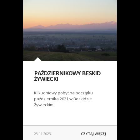
PAŹDZIERNIKOWY BESKID
ŻYWIECKI
Kilkudniowy pobyt na początku
października 2021 w Beskidzie
Żywieckim.
23.11.2023
CZYTAJ WIĘCEJ