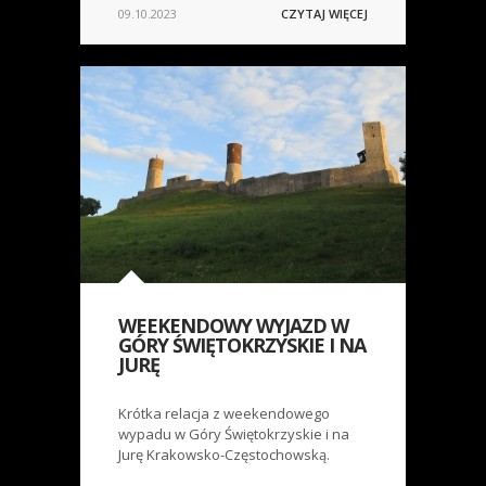
09.10.2023
CZYTAJ WIĘCEJ
WEEKENDOWY WYJAZD W
GÓRY ŚWIĘTOKRZYSKIE I NA
JURĘ
Krótka relacja z weekendowego
wypadu w Góry Świętokrzyskie i na
Jurę Krakowsko-Częstochowską.