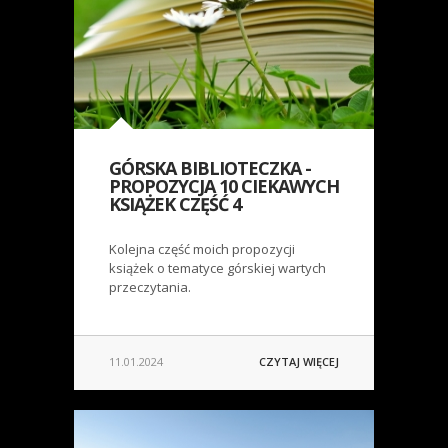
GÓRSKA BIBLIOTECZKA -
PROPOZYCJA 10 CIEKAWYCH
KSIĄŻEK CZĘŚĆ 4
Kolejna część moich propozycji
książek o tematyce górskiej wartych
przeczytania.
11.01.2024
CZYTAJ WIĘCEJ