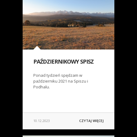
PAŹDZIERNIKOWY SPISZ
Ponad tydzień spędzam w
październiku 2021 na Spiszu i
Podhalu.
10.12.2023
CZYTAJ WIĘCEJ