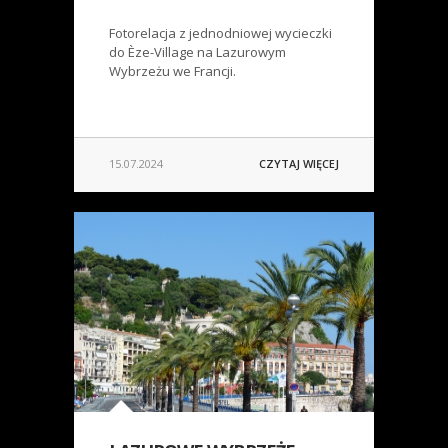
Fotorelacja z jednodniowej wycieczki
do Èze-Village na Lazurowym
Wybrzeżu we Francji.
15.07.2024
CZYTAJ WIĘCEJ