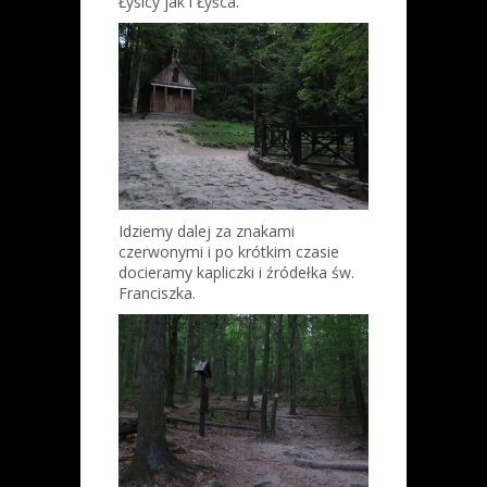
Łysicy jak i Łyśca.
Idziemy dalej za znakami
czerwonymi i po krótkim czasie
docieramy kapliczki i źródełka św.
Franciszka.