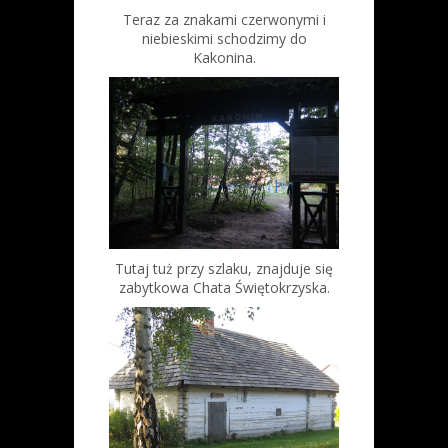
Teraz za znakami czerwonymi i
niebieskimi schodzimy do
Kakonina.
Tutaj tuż przy szlaku, znajduje się
zabytkowa Chata Świętokrzyska.