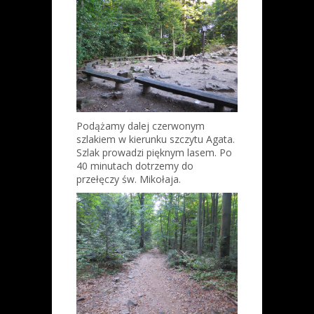
Podążamy dalej czerwonym
szlakiem w kierunku szczytu Agata.
Szlak prowadzi pięknym lasem. Po
40 minutach dotrzemy do
przełęczy św. Mikołaja.