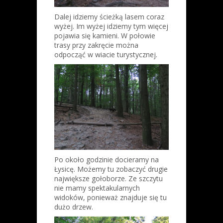
Dalej idziemy ścieżką lasem coraz
wyżej. Im wyżej idziemy tym więcej
pojawia się kamieni. W połowie
trasy przy zakręcie można
odpocząć w wiacie turystycznej.
Po około godzinie docieramy na
Łysicę. Możemy tu zobaczyć drugie
największe gołoborze. Ze szczytu
nie mamy spektakularnych
widoków, ponieważ znajduje się tu
dużo drzew.