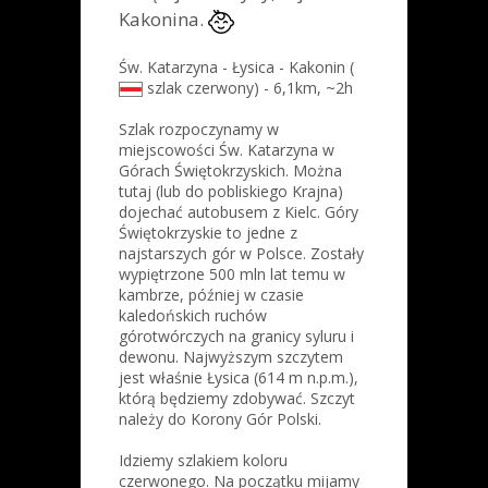
Kakonina.
Św. Katarzyna - Łysica - Kakonin (
szlak czerwony) - 6,1km, ~2h
Szlak rozpoczynamy w
miejscowości Św. Katarzyna w
Górach Świętokrzyskich. Można
tutaj (lub do pobliskiego Krajna)
dojechać autobusem z Kielc. Góry
Świętokrzyskie to jedne z
najstarszych gór w Polsce. Zostały
wypiętrzone 500 mln lat temu w
kambrze, później w czasie
kaledońskich ruchów
górotwórczych na granicy syluru i
dewonu. Najwyższym szczytem
jest właśnie Łysica (614 m n.p.m.),
którą będziemy zdobywać. Szczyt
należy do Korony Gór Polski.
Idziemy szlakiem koloru
czerwonego. Na początku mijamy