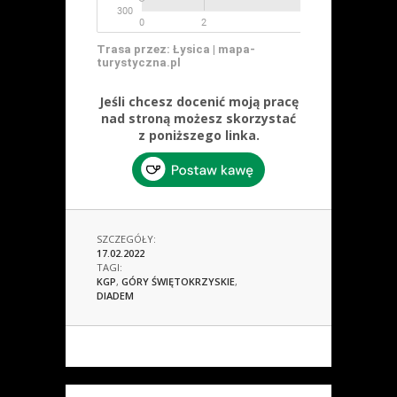
Trasa przez: Łysica | mapa-
turystyczna.pl
Jeśli chcesz docenić moją pracę
nad stroną możesz skorzystać
z poniższego linka.
SZCZEGÓŁY:
17.02.2022
TAGI:
KGP
,
GÓRY ŚWIĘTOKRZYSKIE
,
DIADEM