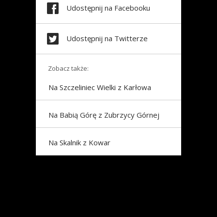
Udostępnij na Facebooku
Udostępnij na Twitterze
Zobacz także:
Na Szczeliniec Wielki z Karłowa
Na Babią Górę z Zubrzycy Górnej
Na Skalnik z Kowar