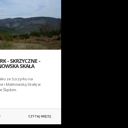
RK - SKRZYCZNE -
NOWSKA SKAŁA
laku ze Szczyrku na
ne i Malinowską Skałę w
e Śląskim.
0
CZYTAJ WIĘCEJ