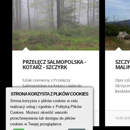
PRZEŁĘCZ SALMOPOLSKA -
SZCZY
KOTARZ - SZCZYRK
MALI
Szlak czerwony z Przełęczy
Opis sz
Salmopolskiej na Kotarz i dalej do
Skrzycz
Przełęczy Karkoszczonka, zejście
Beskidzi
STRONA KORZYSTA Z PLIKÓW COOKIES
żółtym szlakiem do Szczyrku.
Strona korzysta z plików cookies w celu
realizacji usług i zgodnie z Polityką Plików
Cookies. Możesz określić warunki
02.09.2022
CZYTAJ WIĘCEJ
16.08.202
przechowywania lub dostępu do plików
cookies w Twojej przeglądarce.