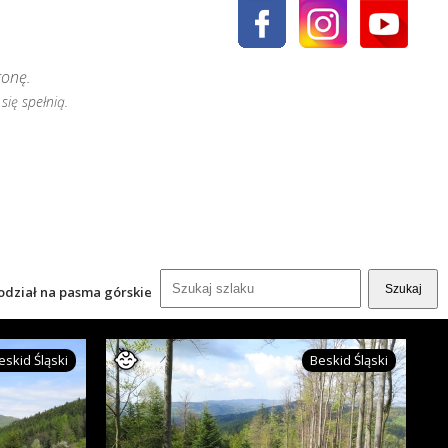
ronę.
się spełnią.
odział na pasma górskie
eskid Śląski
Beskid Śląski