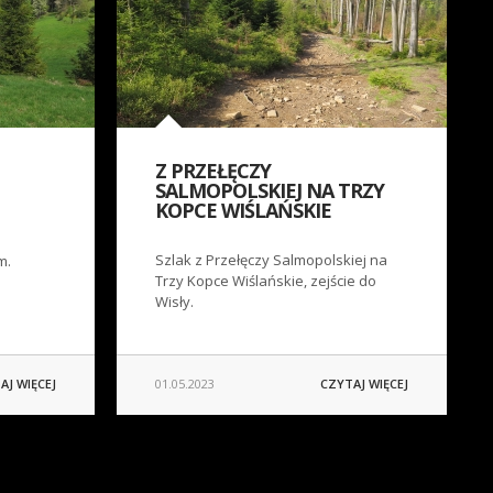
Z PRZEŁĘCZY
SALMOPOLSKIEJ NA TRZY
KOPCE WIŚLAŃSKIE
Szlak z Przełęczy Salmopolskiej na
m.
Trzy Kopce Wiślańskie, zejście do
Wisły.
AJ WIĘCEJ
01.05.2023
CZYTAJ WIĘCEJ