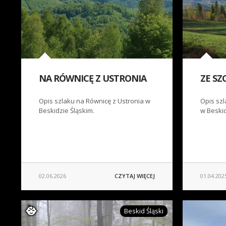
NA RÓWNICĘ Z USTRONIA
ZE SZ
Opis szlaku na Równicę z Ustronia w
Opis szl
Beskidzie Śląskim.
w Beskid
02.06.2026
CZYTAJ WIĘCEJ
01.04.202
Beskid Śląski