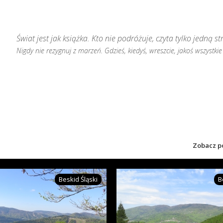
Świat jest jak książka. Kto nie podróżuje, czyta tylko jedną st
Nigdy nie rezygnuj z marzeń. Gdzieś, kiedyś, wreszcie, jakoś wszystkie 
Zobacz p
Beskid Śląski
B