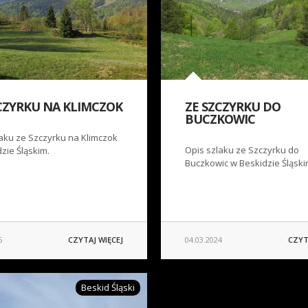
CZYRKU NA KLIMCZOK
ZE SZCZYRKU DO
BUCZKOWIC
aku ze Szczyrku na Klimczok
Opis szlaku ze Szczyrku do
zie Śląskim.
Buczkowic w Beskidzie Śląski
5
CZYTAJ WIĘCEJ
04.03.2024
CZYT
Beskid Śląski