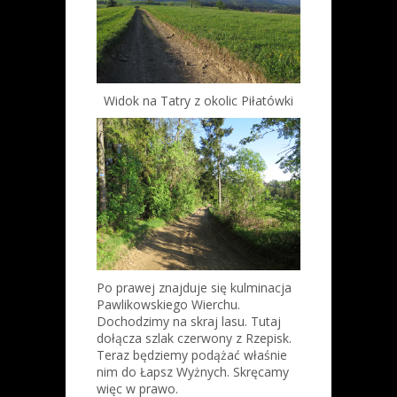
Widok na Tatry z okolic Piłatówki
Po prawej znajduje się kulminacja
Pawlikowskiego Wierchu.
Dochodzimy na skraj lasu. Tutaj
dołącza szlak czerwony z Rzepisk.
Teraz będziemy podążać właśnie
nim do Łapsz Wyżnych. Skręcamy
więc w prawo.