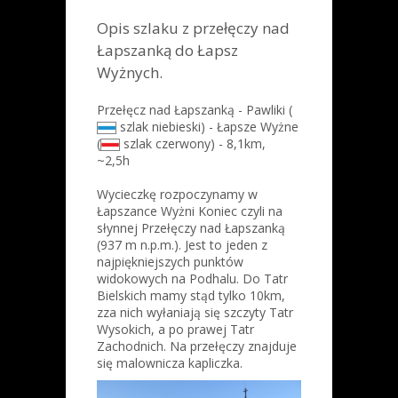
Opis szlaku z przełęczy nad
Łapszanką do Łapsz
Wyżnych.
Przełęcz nad Łapszanką - Pawliki (
szlak niebieski) - Łapsze Wyżne
(
szlak czerwony) - 8,1km,
~2,5h
Wycieczkę rozpoczynamy w
Łapszance Wyżni Koniec czyli na
słynnej Przełęczy nad Łapszanką
(937 m n.p.m.). Jest to jeden z
najpiękniejszych punktów
widokowych na Podhalu. Do Tatr
Bielskich mamy stąd tylko 10km,
zza nich wyłaniają się szczyty Tatr
Wysokich, a po prawej Tatr
Zachodnich. Na przełęczy znajduje
się malownicza kapliczka.