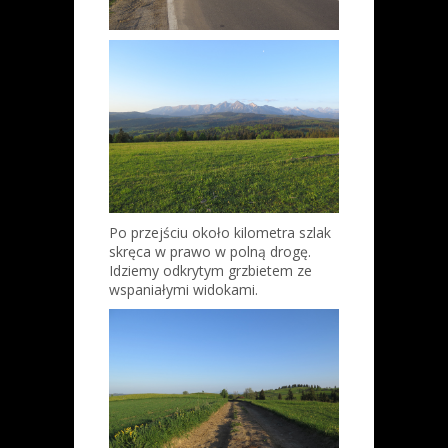
Po przejściu około kilometra szlak
skręca w prawo w polną drogę.
Idziemy odkrytym grzbietem ze
wspaniałymi widokami.