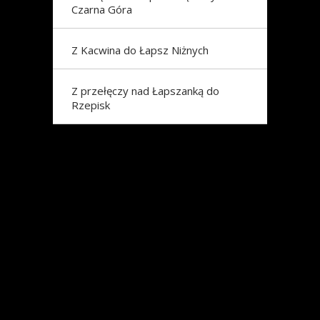
Czarna Góra
Z Kacwina do Łapsz Niżnych
Z przełęczy nad Łapszanką do
Rzepisk