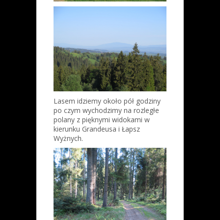
Lasem idziemy około pół godziny
po czym wychodzimy na rozległe
polany z pięknymi widokami w
kierunku Grandeusa i Łapsz
Wyżnych.