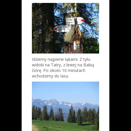
Idziemy najpierw łąkami. Z tyłu
widoki na Tatry, z lewej na Babią
Górę. Po około 10 minutach
wchodzimy do lasu.