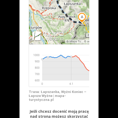
Trasa: Łapszanka, Wyżni Koniec –
Łapsze Wyżne | mapa-
turystyczna.pl
Jeśli chcesz docenić moją pracę
nad stroną możesz skorzystać