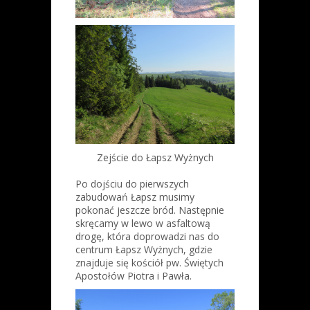
Zejście do Łapsz Wyżnych
Po dojściu do pierwszych
zabudowań Łapsz musimy
pokonać jeszcze bród. Następnie
skręcamy w lewo w asfaltową
drogę, która doprowadzi nas do
centrum Łapsz Wyżnych, gdzie
znajduje się kościół pw. Świętych
Apostołów Piotra i Pawła.