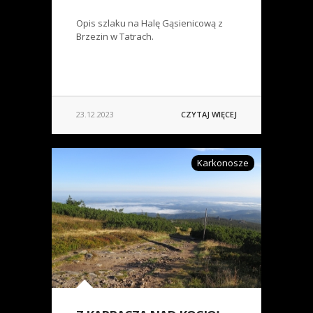
Opis szlaku na Halę Gąsienicową z
Brzezin w Tatrach.
23.12.2023
CZYTAJ WIĘCEJ
Karkonosze