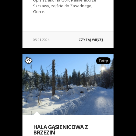
Opis szlaku na Gorc Kamienicki ze
Szczawy, zejście do Zasadnego,
Gorce.
05.01.2024
CZYTAJ WIĘCEJ
Tatry
HALA GĄSIENICOWA Z
BRZEZIN