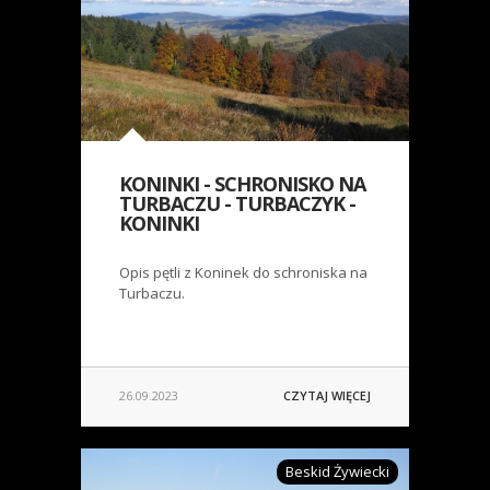
KONINKI - SCHRONISKO NA
TURBACZU - TURBACZYK -
KONINKI
Opis pętli z Koninek do schroniska na
Turbaczu.
26.09.2023
CZYTAJ WIĘCEJ
Beskid Żywiecki