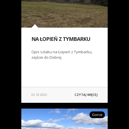
NA ŁOPIEŃ Z TYMBARKU
Opis szlaku na Łopień z Tymbarku,
zejście do Dobrej.
03.10.2023
CZYTAJ WIĘCEJ
Gorce