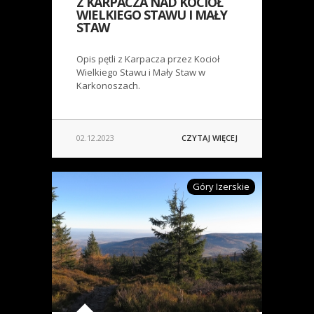
Z KARPACZA NAD KOCIOŁ
WIELKIEGO STAWU I MAŁY
STAW
Opis pętli z Karpacza przez Kocioł
Wielkiego Stawu i Mały Staw w
Karkonoszach.
02.12.2023
CZYTAJ WIĘCEJ
Góry Izerskie