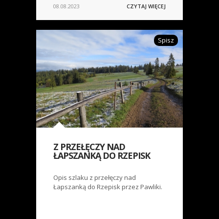
08.08.2023
CZYTAJ WIĘCEJ
Spisz
Z PRZEŁĘCZY NAD
ŁAPSZANKĄ DO RZEPISK
Opis szlaku z przełęczy nad
Łapszanką do Rzepisk przez Pawliki.