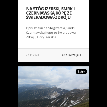
NA STÓG IZERSKI, SMRK I
CZERNIAWSKĄ KOPĘ ZE
ŚWIERADOWA-ZDROJU
Opis szlaku na Stóg Izerski, Smrk i
Czerniawską Kopę ze Świeradowa-
Zdroju, Góry Izerskie.
27.11.2023
CZYTAJ WIĘCEJ
Tatry