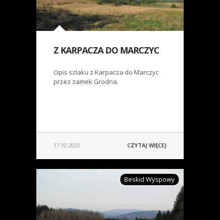
Z KARPACZA DO MARCZYC
Opis szlaku z Karpacza do Marczyc
przez zamek Grodna.
17.10.2023
CZYTAJ WIĘCEJ
Beskid Wyspowy