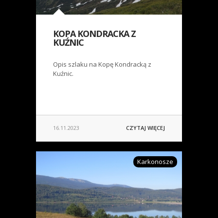
KOPA KONDRACKA Z
KUŹNIC
Opis szlaku na Kopę Kondracką z
Kuźnic.
16.11.2023
CZYTAJ WIĘCEJ
Karkonosze