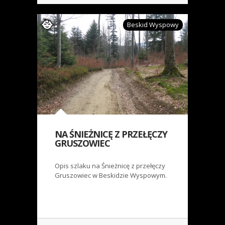
Beskid Wyspowy
NA ŚNIEŻNICĘ Z PRZEŁĘCZY
GRUSZOWIEC
Opis szlaku na Śnieżnicę z przełęczy
Gruszowiec w Beskidzie Wyspowym.