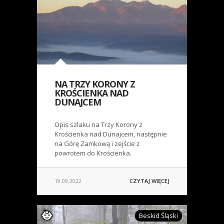
NA TRZY KORONY Z
KROŚCIENKA NAD
DUNAJCEM
Opis szlaku na Trzy Korony z
Krościenka nad Dunajcem, następnie
na Górę Zamkową i zejście z
powrotem do Krościenka.
19.09.2022
CZYTAJ WIĘCEJ
Beskid Śląski