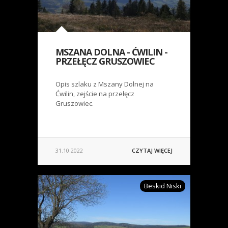
MSZANA DOLNA - ĆWILIN -
PRZEŁĘCZ GRUSZOWIEC
Opis szlaku z Mszany Dolnej na
Ćwilin, zejście na przełęcz
Gruszowiec.
31.10.2022
CZYTAJ WIĘCEJ
Beskid Niski