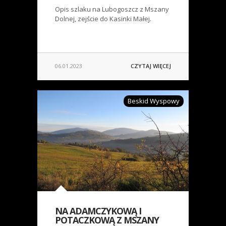
Opis szlaku na Lubogoszcz z Mszany
Dolnej, zejście do Kasinki Małej.
06.01.2023
CZYTAJ WIĘCEJ
Beskid Wyspowy
NA ADAMCZYKOWĄ I
POTACZKOWĄ Z MSZANY