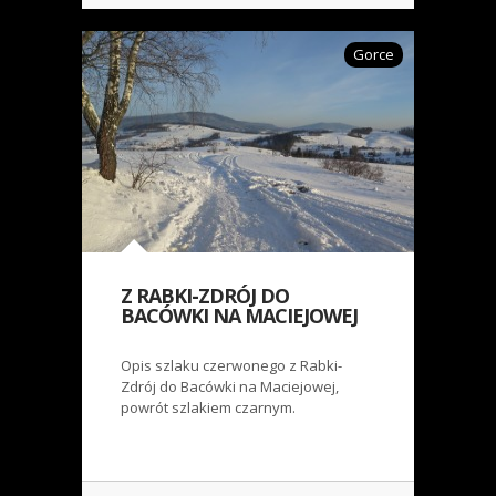
Gorce
Z RABKI-ZDRÓJ DO
BACÓWKI NA MACIEJOWEJ
Opis szlaku czerwonego z Rabki-
Zdrój do Bacówki na Maciejowej,
powrót szlakiem czarnym.