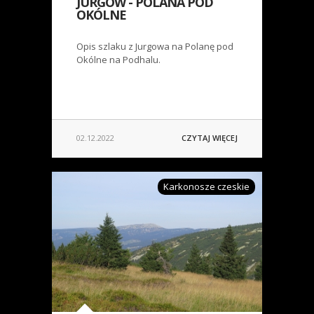
JURGÓW - POLANA POD
OKÓLNE
Opis szlaku z Jurgowa na Polanę pod
Okólne na Podhalu.
02.12.2022
CZYTAJ WIĘCEJ
Karkonosze czeskie