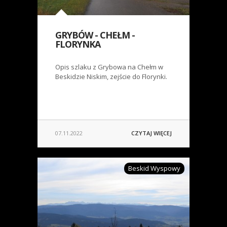
GRYBÓW - CHEŁM -
FLORYNKA
Opis szlaku z Grybowa na Chełm w
Beskidzie Niskim, zejście do Florynki.
07.11.2022
CZYTAJ WIĘCEJ
Beskid Wyspowy