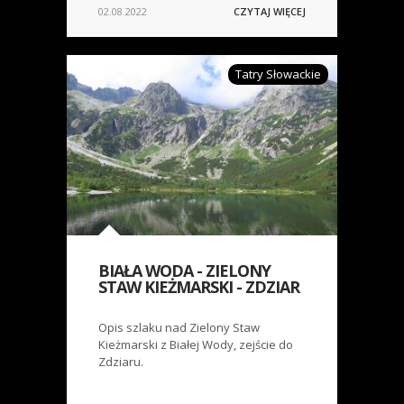
02.08.2022
CZYTAJ WIĘCEJ
Tatry Słowackie
BIAŁA WODA - ZIELONY
STAW KIEŻMARSKI - ZDZIAR
Opis szlaku nad Zielony Staw
Kieżmarski z Białej Wody, zejście do
Zdziaru.