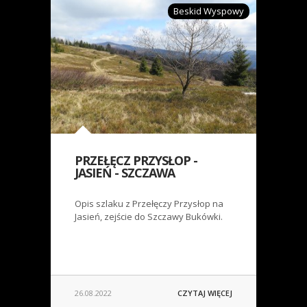
Beskid Wyspowy
PRZEŁĘCZ PRZYSŁOP -
JASIEŃ - SZCZAWA
Opis szlaku z Przełęczy Przysłop na
Jasień, zejście do Szczawy Bukówki.
26.08.2022
CZYTAJ WIĘCEJ