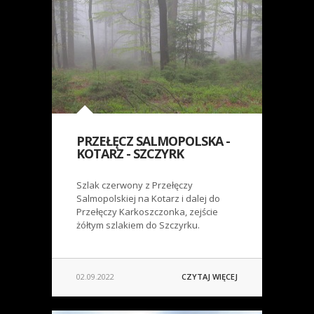
PRZEŁĘCZ SALMOPOLSKA -
KOTARZ - SZCZYRK
Szlak czerwony z Przełęczy
Salmopolskiej na Kotarz i dalej do
Przełęczy Karkoszczonka, zejście
żółtym szlakiem do Szczyrku.
02.09.2022
CZYTAJ WIĘCEJ