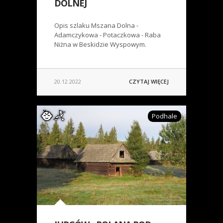
DOLNEJ
Opis szlaku Mszana Dolna -
Adamczykowa - Potaczkowa - Raba
Niżna w Beskidzie Wyspowym.
20.12.2022
CZYTAJ WIĘCEJ
Podhale