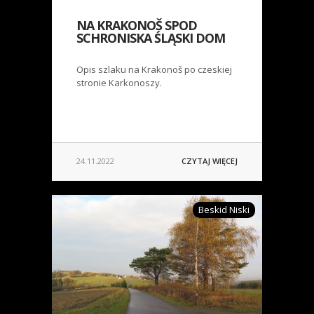
NA KRAKONOŠ SPOD
SCHRONISKA ŚLĄSKI DOM
Opis szlaku na Krakonoš po czeskiej
stronie Karkonoszy.
24.11.2022
CZYTAJ WIĘCEJ
Beskid Niski