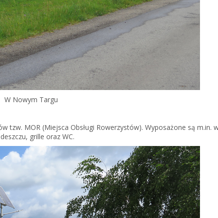
W Nowym Targu
stów tzw. MOR (Miejsca Obsługi Rowerzystów). Wyposażone są m.in.
deszczu, grille oraz WC.