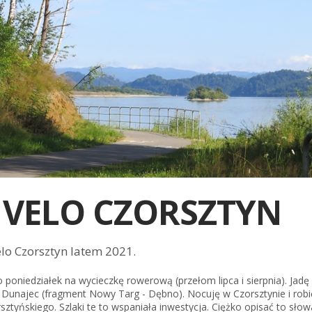
I VELO CZORSZTYN
elo Czorsztyn latem 2021.
oniedziałek na wycieczkę rowerową (przełom lipca i sierpnia). Jadę
 Dunajec (fragment Nowy Targ - Dębno). Nocuję w Czorsztynie i robi
sztyńskiego. Szlaki te to wspaniała inwestycja. Ciężko opisać to sło