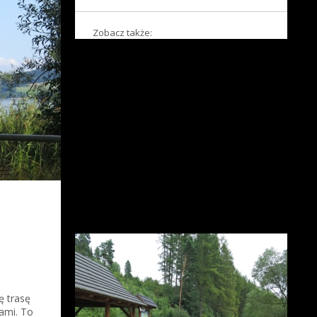
Zobacz także:
ę trasę
wami. To