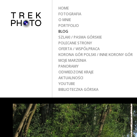
HOME
FOTOGRAFIA
O MNIE
PORTFOLIO
BLOG
SZLAKI
/ PASMA GÓRSKIE
POLECANE STRONY
OFERTA / WSPÓŁPRACA
KORONA GÓR POLSKI
/ INNE KORONY GÓR
MOJE MARZENIA
PANORAMY
ODWIEDZONE KRAJE
AKTUALNOŚCI
YOUTUBE
BIBLIOTECZKA GÓRSKA