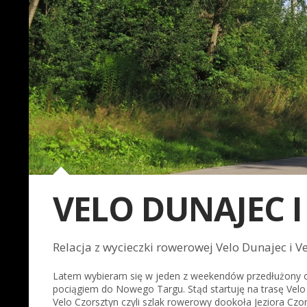
VELO DUNAJEC 
Relacja z wycieczki rowerowej Velo Dunajec i V
Latem wybieram się w jeden z weekendów przedłużony o p
pociągiem do Nowego Targu. Stąd startuję na trasę Velo
Velo Czorsztyn czyli szlak rowerowy dookoła Jeziora Czor