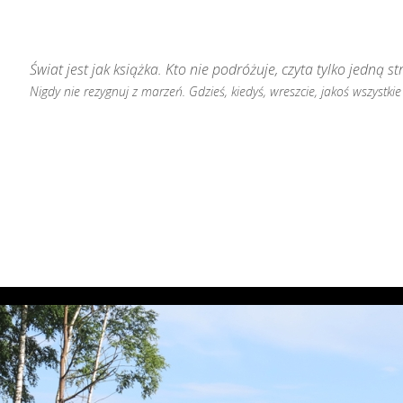
Świat jest jak książka. Kto nie podróżuje, czyta tylko jedną st
Nigdy nie rezygnuj z marzeń. Gdzieś, kiedyś, wreszcie, jakoś wszystkie 